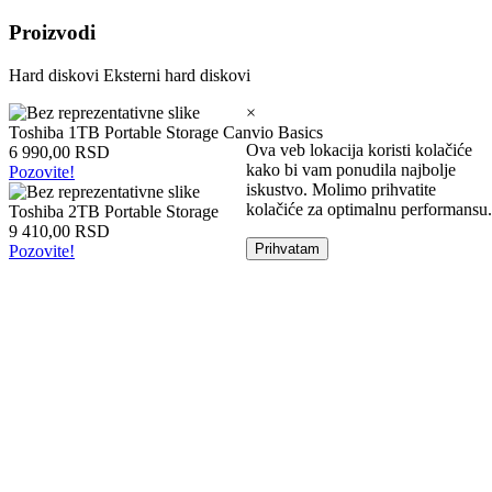
Intel
Proizvodi
laptopovi
AMD
Hard diskovi
Eksterni hard diskovi
laptopovi
Microsoft
×
laptopovi
Toshiba 1TB Portable Storage Canvio Basics
Tableti
Ova veb lokacija koristi kolačiće
6 990,00 RSD
Laptop
kako bi vam ponudila najbolje
Pozovite!
torbe
iskustvo. Molimo prihvatite
Tablet
kolačiće za optimalnu performansu.
Toshiba 2TB Portable Storage
zaštitne
9 410,00 RSD
futrole
Prihvatam
Pozovite!
Matične
ploče
Matične
ploče
za
Intel
Matične
ploče
za
AMD
Procesori