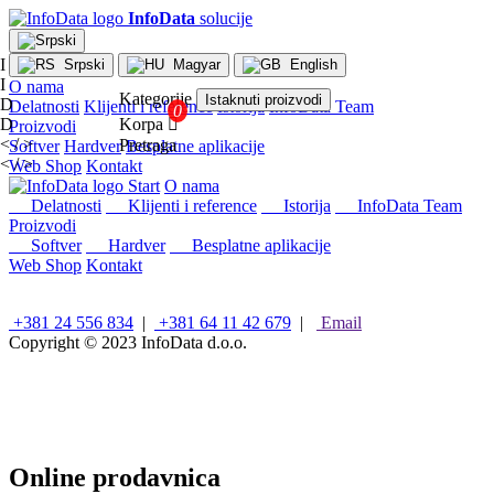
InfoData
solucije
I
Srpski
Magyar
English
I
O nama
Kategorije
Istaknuti proizvodi
D
Delatnosti
Klijenti i reference
Istorija
InfoData Team
D
Korpa

Proizvodi
< / >
Pretraga
Softver
Hardver
Besplatne aplikacije
< / >
Web Shop
Kontakt
×
Start
O nama
Konfiguracije
Delatnosti
Klijenti i reference
Istorija
InfoData Team
Proizvodi
Intel
Softver
Hardver
Besplatne aplikacije
stoni
Web Shop
Kontakt
računari
AMD
stoni
+381 24 556 834
|
+381 64 11 42 679
|
Email
računari
Copyright © 2023
InfoData d.o.o.
Microsoft
računari
Mini/Box/Cube
PC
Laptopovi
i
Online prodavnica
tableti