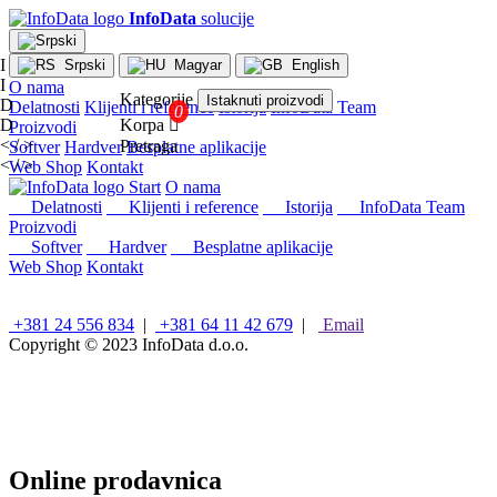
InfoData
solucije
I
Srpski
Magyar
English
I
O nama
Kategorije
Istaknuti proizvodi
D
Delatnosti
Klijenti i reference
Istorija
InfoData Team
D
Korpa

Proizvodi
< / >
Pretraga
Softver
Hardver
Besplatne aplikacije
< / >
Web Shop
Kontakt
×
Start
O nama
Konfiguracije
Delatnosti
Klijenti i reference
Istorija
InfoData Team
Proizvodi
Intel
Softver
Hardver
Besplatne aplikacije
stoni
Web Shop
Kontakt
računari
AMD
stoni
+381 24 556 834
|
+381 64 11 42 679
|
Email
računari
Copyright © 2023
InfoData d.o.o.
Microsoft
računari
Mini/Box/Cube
PC
Laptopovi
i
Online prodavnica
tableti