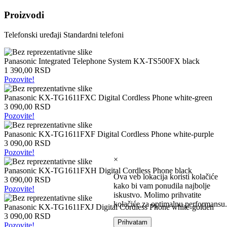
Intel
Proizvodi
laptopovi
AMD
Telefonski uređaji
Standardni telefoni
laptopovi
Microsoft
laptopovi
Panasonic Integrated Telephone System KX-TS500FX black
Tableti
1 390,00 RSD
Laptop
Pozovite!
torbe
Tablet
Panasonic KX-TG1611FXC Digital Cordless Phone white-green
zaštitne
3 090,00 RSD
futrole
Pozovite!
Matične
ploče
Panasonic KX-TG1611FXF Digital Cordless Phone white-purple
3 090,00 RSD
Matične
Pozovite!
ploče
×
za
Panasonic KX-TG1611FXH Digital Cordless Phone black
Intel
Ova veb lokacija koristi kolačiće
3 090,00 RSD
Matične
kako bi vam ponudila najbolje
Pozovite!
ploče
iskustvo. Molimo prihvatite
za
kolačiće za optimalnu performansu.
Panasonic KX-TG1611FXJ Digital Cordless Phone white-golden
AMD
3 090,00 RSD
Procesori
Prihvatam
Pozovite!