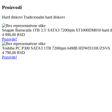
Intel
Proizvodi
laptopovi
AMD
Hard diskovi
Tradicionalni hard diskovi
laptopovi
Microsoft
laptopovi
Seagate Barracuda 1TB 3.5' SATA3 7200rpm ST1000DM010 hard d
Tableti
4 990,00 RSD
Laptop
Pozovite!
torbe
Tablet
Toshiba PC P300 SATA3 1TB 7200rpm 64MB HDWD110UZSVA
zaštitne
4 790,00 RSD
futrole
Pozovite!
Matične
ploče
Matične
ploče
za
Intel
Matične
ploče
za
AMD
Procesori