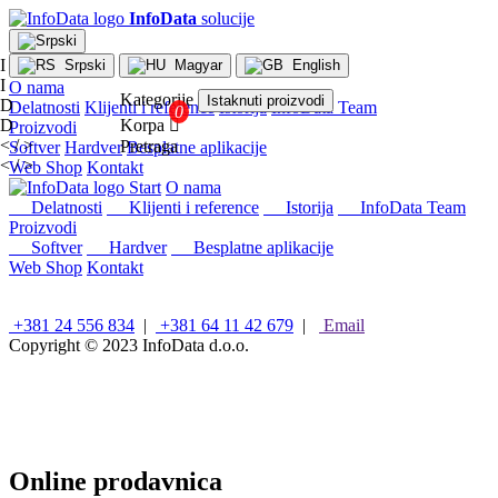
InfoData
solucije
I
Srpski
Magyar
English
I
O nama
Kategorije
Istaknuti proizvodi
D
Delatnosti
Klijenti i reference
Istorija
InfoData Team
D
Korpa

Proizvodi
< / >
Pretraga
Softver
Hardver
Besplatne aplikacije
< / >
Web Shop
Kontakt
×
Start
O nama
Konfiguracije
Delatnosti
Klijenti i reference
Istorija
InfoData Team
Proizvodi
Intel
Softver
Hardver
Besplatne aplikacije
stoni
Web Shop
Kontakt
računari
AMD
stoni
+381 24 556 834
|
+381 64 11 42 679
|
Email
računari
Copyright © 2023
InfoData d.o.o.
Microsoft
računari
Mini/Box/Cube
PC
Laptopovi
i
Online prodavnica
tableti