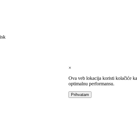
isk
×
Ova veb lokacija koristi kolačiće k
optimalnu performansu.
Prihvatam