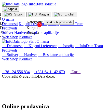
InfoData
solucije
I
Srpski
Magyar
English
I
O nama
Kategorije
Istaknuti proizvodi
D
Delatnosti
Klijenti i reference
Istorija
InfoData Team
D
Korpa

Proizvodi
< / >
Pretraga
Softver
Hardver
Besplatne aplikacije
< / >
Web Shop
Kontakt
×
Start
O nama
Konfiguracije
Delatnosti
Klijenti i reference
Istorija
InfoData Team
Proizvodi
Intel
Softver
Hardver
Besplatne aplikacije
stoni
Web Shop
Kontakt
računari
AMD
stoni
+381 24 556 834
|
+381 64 11 42 679
|
Email
računari
Copyright © 2023
InfoData d.o.o.
Microsoft
računari
Mini/Box/Cube
PC
Laptopovi
i
Online prodavnica
tableti