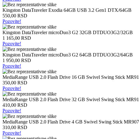
Intel
Kingston DataTraveler Exodia 64GB USB 3.2 Gen1 DTX/64GB
procesori
550,00 RSD
AMD
Pozovite!
procesori
Memorije
Kingston DataTraveler microDuo3 G2 32GB DTDUO3G2/32GB
1 165,00 RSD
Memorije
Pozovite!
za
stone
Kingston DataTraveler microDuo3 G2 64GB DTDUO3G2/64GB
računare
1 950,00 RSD
Memorije
Pozovite!
za
laptop
MediaRange USB 2.0 Flash Drive 16 GB Swivel Swing Stick MR9
računare
350,00 RSD
Hard
Pozovite!
diskovi
MediaRange USB 2.0 Flash Drive 32 GB Swivel Swing Stick MR91
Tradicionalni
410,00 RSD
hard
Pozovite!
diskovi
SSD
MediaRange USB 2.0 Flash Drive 4 GB Swivel Swing Stick MR907
Eksterni
310,00 RSD
hard
Pozovite!
diskovi