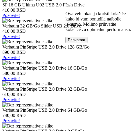
Fioke
×
SP 16 GB Ultima U02 USB 2.0 Flash Drive
za
410,00 RSD
hard
Ova veb lokacija koristi kolačiće
Pozovite!
diskove
kako bi vam ponudila najbolje
Grafičke
iskustvo. Molimo prihvatite
Verbatim 32 GB/Go Slider USB 2.0 Drive
kartice
kolačiće za optimalnu performansu.
410,00 RSD
Pozovite!
ATI
Prihvatam
Radeon
Verbatim PinStripe USB 2.0 Drive 128 GB/Go
grafičke
890,00 RSD
kartice
Pozovite!
Nvidia
grafičke
Verbatim PinStripe USB 2.0 Drive 16 GB/Go
kartice
580,00 RSD
Kućišta
Pozovite!
i
napajanja
Verbatim PinStripe USB 2.0 Drive 32 GB/Go
610,00 RSD
Kućišta
Pozovite!
Napajanja
Hladnjaci
Verbatim PinStripe USB 2.0 Drive 64 GB/Go
740,00 RSD
Hladnjaci
Pozovite!
za
procesore