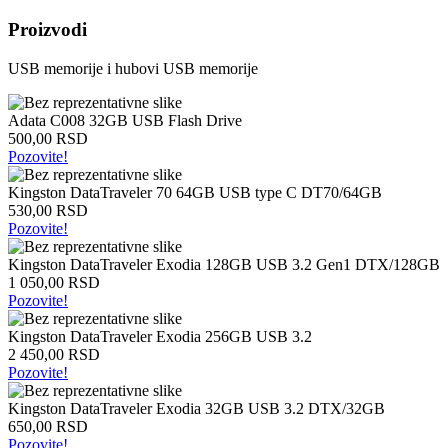
Intel
Proizvodi
laptopovi
AMD
USB memorije i hubovi
USB memorije
laptopovi
Microsoft
laptopovi
Adata C008 32GB USB Flash Drive
Tableti
500,00 RSD
Laptop
Pozovite!
torbe
Tablet
Kingston DataTraveler 70 64GB USB type C DT70/64GB
zaštitne
530,00 RSD
futrole
Pozovite!
Matične
ploče
Kingston DataTraveler Exodia 128GB USB 3.2 Gen1 DTX/128GB
1 050,00 RSD
Matične
Pozovite!
ploče
za
Kingston DataTraveler Exodia 256GB USB 3.2
Intel
2 450,00 RSD
Matične
Pozovite!
ploče
za
Kingston DataTraveler Exodia 32GB USB 3.2 DTX/32GB
AMD
650,00 RSD
Procesori
Pozovite!