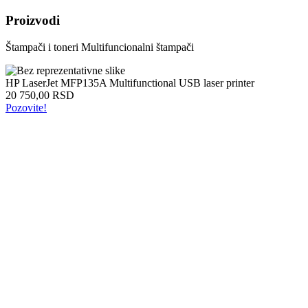
Intel
Proizvodi
laptopovi
AMD
Štampači i toneri
Multifuncionalni štampači
laptopovi
Microsoft
laptopovi
HP LaserJet MFP135A Multifunctional USB laser printer
Tableti
20 750,00 RSD
Laptop
Pozovite!
torbe
Tablet
zaštitne
futrole
Matične
ploče
Matične
ploče
za
Intel
Matične
ploče
za
AMD
Procesori