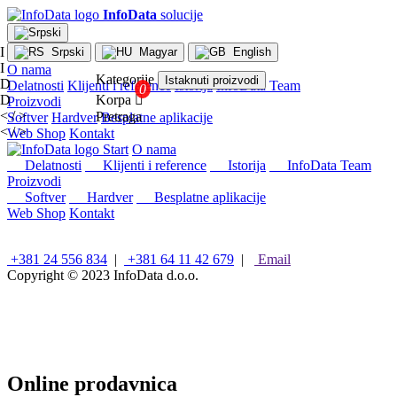
InfoData
solucije
I
Srpski
Magyar
English
I
O nama
Kategorije
Istaknuti proizvodi
D
Delatnosti
Klijenti i reference
Istorija
InfoData Team
D
Korpa

Proizvodi
< / >
Pretraga
Softver
Hardver
Besplatne aplikacije
< / >
Web Shop
Kontakt
×
Start
O nama
Konfiguracije
Delatnosti
Klijenti i reference
Istorija
InfoData Team
Proizvodi
Intel
Softver
Hardver
Besplatne aplikacije
stoni
Web Shop
Kontakt
računari
AMD
stoni
+381 24 556 834
|
+381 64 11 42 679
|
Email
računari
Copyright © 2023
InfoData d.o.o.
Microsoft
računari
Mini/Box/Cube
PC
Laptopovi
i
Online prodavnica
tableti